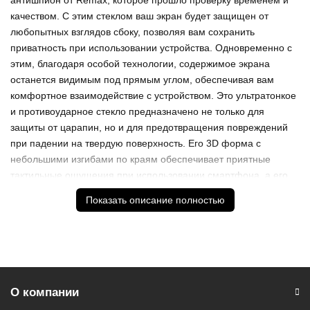
антишпион от Remax, которое прошло проверку временем и
качеством. С этим стеклом ваш экран будет защищен от
любопытных взглядов сбоку, позволяя вам сохранить
приватность при использовании устройства. Одновременно с
этим, благодаря особой технологии, содержимое экрана
останется видимым под прямым углом, обеспечивая вам
комфортное взаимодействие с устройством. Это ультратонкое
и противоударное стекло предназначено не только для
защиты от царапин, но и для предотвращения повреждений
при падении на твердую поверхность. Его 3D форма с
небольшими изгибами по краям обеспечивает приятные
тактильные ощущения при использовании смартфона, а его
толщина всего 0,3 мм делает его практически незаметным на
Показать описание полностью
экране. С тонкой черной рамкой по периметру, это защитное
стекло для iPhone, не только защищает ваш экран, но и
сохраняет его стильный вид, не уменьшая при этом рабочую
площадь. Но главное, установка этого стекла - это процесс,
доступный каждому. В комплекте с ним вы найдете все
необходимые аксессуары для быстрой и удобной установки, а
О компании
инструкция по наклеиванию обеспечит вам идеальный