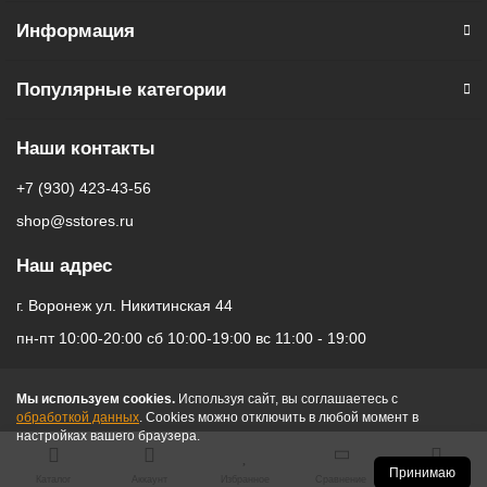
результатa С олеофобным покрытием для отталкивания жиров
Информация
и грязи, высококачественной спиртовой салфеткой для
очистки, салфеткой из микрофибры и стикерами для удаления
пыли, этот комплект обеспечит полную защиту вашего iPhone ,
Популярные категории
сохраняя его экран безупречно чистым и ясным. Упаковка из
плотного материала гарантирует, что ваше стекло прибудет к
Наши контакты
вам в целости и сохранности, и вы сможете наслаждаться
защитой вашего устройства сразу после его установки.
+7 (930) 423-43-56
shop@sstores.ru
Наш адрес
г. Воронеж ул. Никитинская 44
пн-пт 10:00-20:00 сб 10:00-19:00 вс 11:00 - 19:00
Мы используем cookies.
Используя сайт, вы соглашаетесь с
обработкой данных
. Cookies можно отключить в любой момент в
настройках вашего браузера.
Принимаю
Каталог
Аккаунт
Избранное
Сравнение
Корзина