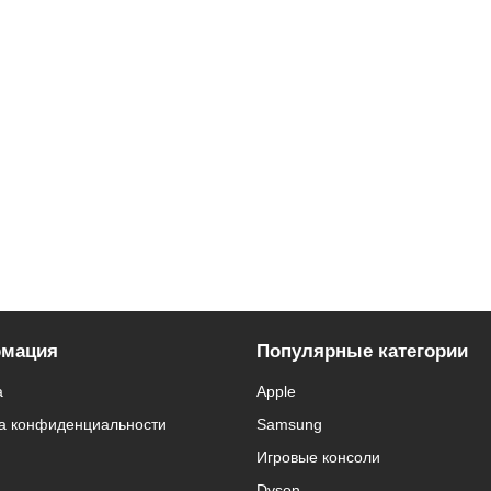
мация
Популярные категории
а
Apple
а конфиденциальности
Samsung
Игровые консоли
Dyson