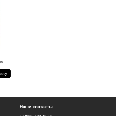
джеров магазина.
й (RuStore).
me
росу
Наши контакты