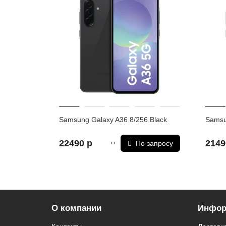
Samsung Galaxy A36 White – это воплощение класс
* - Актуальную стоимость и наличие товара, а 
** - На момент покупки не предустановлены обя
Samsung Galaxy A36 8/256 Black
Samsu
22490 р
2149
По запросу
О компании
Инфор