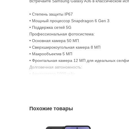
Встречайте Samsung Galaxy A36 в классическом ис
• Степень защиты IP67
• Мощный процессор Snapdragon 6 Gen 3
• Поддержка сетей 5G
Профессиональная фотосистема:
• Основная камера 50 МП
• Сверхширокоугольная камера 8 МП
• Макрообъектив 5 МП
• Фронтальная камера 12 МП для идеальных селфи
Долговечная автономность:
• Аккумулятор 5000 мАч
• Поддержка быстрой зарядки
• Энергоэффективная работа
Технологические преимущества:
• Super AMOLED дисплей 6.7"
• Разрешение 2340×1080
Похожие товары
• Плавность 120 Гц
• Android 15 с One UI
• NFC для бесконтактных платежей