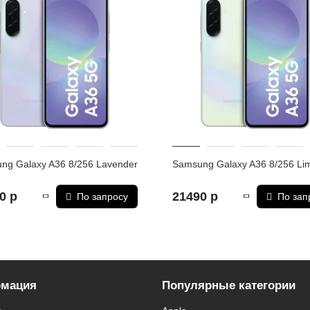
ического стиля и современных технологий.
также порядок доставки и оплаты необходимо уточнять у мене
зательные приложения, в том числе единый магазин приложени
ng Galaxy A36 8/256 Lavender
Samsung Galaxy A36 8/256 Li
0 р
21490 р
По запросу
По зап
мация
Популярные категории