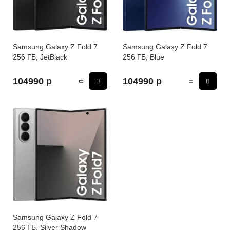
iPhone 16e
iPad Pro 13 M4 (2024)
iMac
Galaxy Z Flip 7
Все категории (12)
Все категории (9)
Mac Studio
Все категории (17)
Samsung Galaxy Z Fold 7
Samsung Galaxy Z Fold 7
256 ГБ, JetBlack
256 ГБ, Blue
AppleTV
104990 р
104990 р
Mac Mini
AirTag
HomePod
Samsung Galaxy Z Fold 7
256 ГБ, Silver Shadow