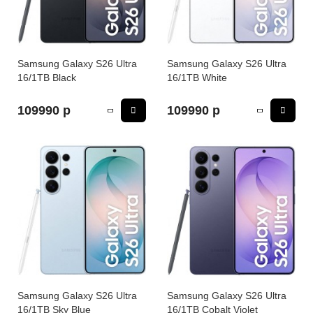
iPhone 16e
iPad Pro 13 M4 (2024)
iMac
Galaxy Z Flip 7
Все категории (12)
Все категории (9)
Mac Studio
Все категории (17)
Samsung Galaxy S26 Ultra
Samsung Galaxy S26 Ultra
16/1TB Black
16/1TB White
AppleTV
109990 р
109990 р
Mac Mini
AirTag
HomePod
Samsung Galaxy S26 Ultra
Samsung Galaxy S26 Ultra
16/1TB Sky Blue
16/1TB Cobalt Violet