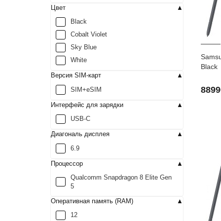
Цвет
Black
Cobalt Violet
Sky Blue
Samsu
White
Black
Версия SIM-карт
8899
SIM+eSIM
Интерфейс для зарядки
USB-C
Диагональ дисплея
6.9
Процессор
Qualcomm Snapdragon 8 Elite Gen
5
Оперативная память (RAM)
12