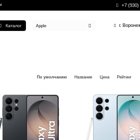
и
+7 (930)
г. Вороне
Каталог
По умолчанию
Название
Цена
Рейтинг