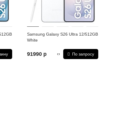
/512GB
Samsung Galaxy S26 Ultra 12/512GB
White
91990 р
зину
По запросу