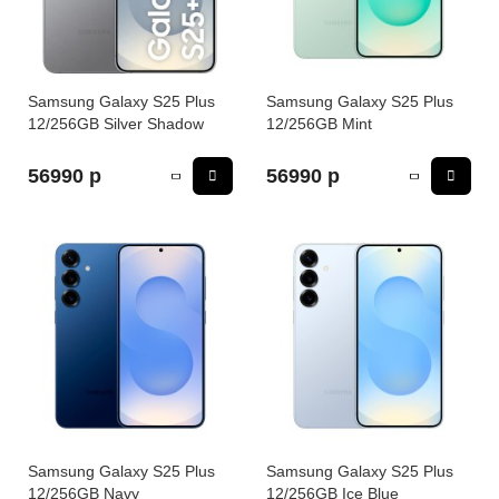
iPhone 16e
iPad Pro 13 M4 (2024)
iMac
Galaxy Z Flip 7
Все категории (12)
Все категории (9)
Mac Studio
Все категории (17)
Samsung Galaxy S25 Plus
Samsung Galaxy S25 Plus
12/256GB Silver Shadow
12/256GB Mint
AppleTV
56990 р
56990 р
Mac Mini
AirTag
HomePod
Samsung Galaxy S25 Plus
Samsung Galaxy S25 Plus
12/256GB Navy
12/256GB Ice Blue