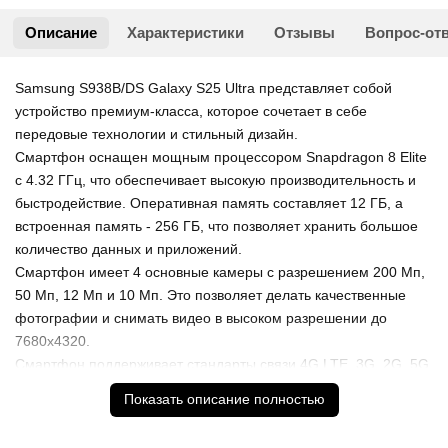
Описание
Характеристики
Отзывы
Вопрос-от
Samsung S938B/DS Galaxy S25 Ultra представляет собой
устройство премиум-класса, которое сочетает в себе
передовые технологии и стильный дизайн.
Смартфон оснащен мощным процессором Snapdragon 8 Elite
с 4.32 ГГц, что обеспечивает высокую производительность и
быстродействие. Оперативная память составляет 12 ГБ, а
встроенная память - 256 ГБ, что позволяет хранить большое
количество данных и приложений.
Смартфон имеет 4 основные камеры с разрешением 200 Мп,
50 Мп, 12 Мп и 10 Мп. Это позволяет делать качественные
фотографии и снимать видео в высоком разрешении до
7680x4320.
Смартфон поддерживает стандарты связи 4G LTE, 3G, 2G, 5G,
Wi-Fi 802.11 a/b/g/n/ac/ax/be, Bluetooth 5.4 и NFC.
Показать описание полностью
Смартфон оснащен безрамочным дисплеем Dynamic AMOLED
2X с разрешением 3120×1440 и частотой обновления 120 Гц.