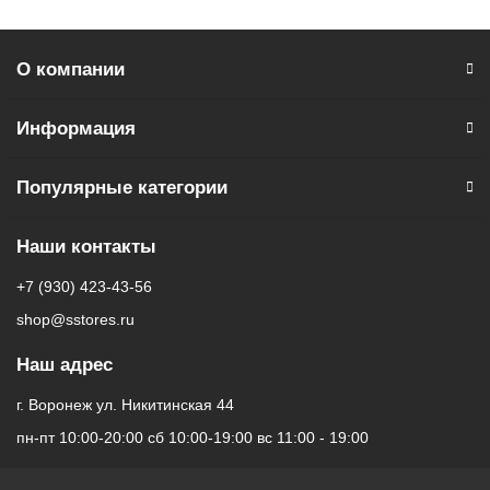
** - На момент покупки не предустановлены обязательные
приложения, в том числе единый магазин приложений
О компании
(RuStore).
Информация
Популярные категории
Наши контакты
+7 (930) 423-43-56
shop@sstores.ru
Наш адрес
г. Воронеж ул. Никитинская 44
пн-пт 10:00-20:00 сб 10:00-19:00 вс 11:00 - 19:00