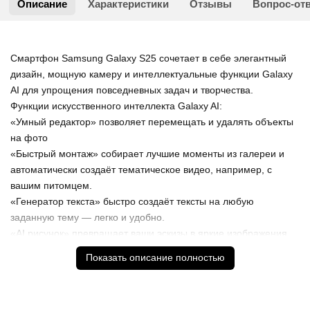
Описание
Характеристики
Отзывы
Вопрос-от
Смартфон Samsung Galaxy S25 сочетает в себе элегантный
дизайн, мощную камеру и интеллектуальные функции Galaxy
AI для упрощения повседневных задач и творчества.
Функции искусственного интеллекта Galaxy AI:
«Умный редактор» позволяет перемещать и удалять объекты
на фото
«Быстрый монтаж» собирает лучшие моменты из галереи и
автоматически создаёт тематическое видео, например, с
вашим питомцем.
«Генератор текста» быстро создаёт тексты на любую
заданную тему — легко и удобно.
«AI рисунок» превращает ваши эскизы в яркие изображения,
которые можно добавить на фото или использовать для
Показать описание полностью
творчества.
Камера для яркого и насыщенного контента:
Основная камера 50 МП, обеспечивает яркость и