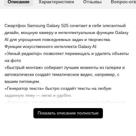
Описание
Характеристики
Отзывы
Вопрос-от
Смартфон Samsung Galaxy S25 сочетает в себе элегантный
дизайн, мощную камеру и интеллектуальные функции Galaxy
AI для упрощения повседневных задач и творчества.
Функции искусственного интеллекта Galaxy AI:
«Умный редактор» позволяет перемещать и удалять объекты
на фото
«Быстрый монтаж» собирает лучшие моменты из галереи и
автоматически создаёт тематическое видео, например, с
вашим питомцем.
«Генератор текста» быстро создаёт тексты на любую
заданную тему — легко и удобно.
«AI рисунок» превращает ваши эскизы в яркие изображения,
которые можно добавить на фото или использовать для
Показать описание полностью
творчества.
Камера для яркого и насыщенного контента:
Основная камера 50 МП, обеспечивает яркость и