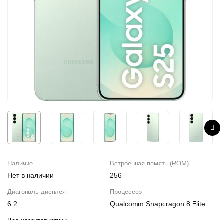
iPhone 16e
iPad Pro 13 M4 (2024)
iMac
Galaxy Z Flip 7
Все категории (12)
Все категории (9)
Mac Studio
Все категории (17)
AppleTV
Mac Mini
AirTag
HomePod
Наличие
Встроенная память (ROM)
Нет в наличии
256
Диагональ дисплея
Процессор
6.2
Qualcomm Snapdragon 8 Elite