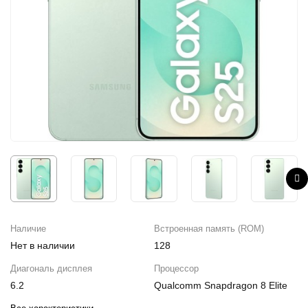
iPhone 16e
iPad Pro 13 M4 (2024)
iMac
Galaxy Z Flip 7
Все категории (12)
Все категории (9)
Mac Studio
Все категории (17)
AppleTV
Mac Mini
AirTag
HomePod
Наличие
Встроенная память (ROM)
Нет в наличии
128
Диагональ дисплея
Процессор
6.2
Qualcomm Snapdragon 8 Elite