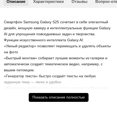
Описание
Характеристики
Отзывы
Вопрос-от
Смартфон Samsung Galaxy S25 сочетает в себе элегантный
дизайн, мощную камеру и интеллектуальные функции Galaxy
AI для упрощения повседневных задач и творчества.
Функции искусственного интеллекта Galaxy AI:
«Умный редактор» позволяет перемещать и удалять объекты
на фото
«Быстрый монтаж» собирает лучшие моменты из галереи и
автоматически создаёт тематическое видео, например, с
вашим питомцем.
«Генератор текста» быстро создаёт тексты на любую
заданную тему — легко и удобно.
«AI рисунок» превращает ваши эскизы в яркие изображения,
которые можно добавить на фото или использовать для
Показать описание полностью
творчества.
Камера для яркого и насыщенного контента:
Основная камера 50 МП, обеспечивает яркость и