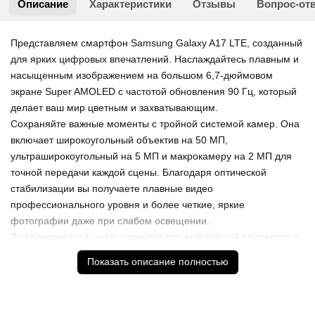
Описание
Характеристики
Отзывы
Вопрос-от
Представляем смартфон Samsung Galaxy A17 LTE, созданный
для ярких цифровых впечатлений. Наслаждайтесь плавным и
насыщенным изображением на большом 6,7-дюймовом
экране Super AMOLED с частотой обновления 90 Гц, который
делает ваш мир цветным и захватывающим.
Сохраняйте важные моменты с тройной системой камер. Она
включает широкоугольный объектив на 50 МП,
ультраширокоугольный на 5 МП и макрокамеру на 2 МП для
точной передачи каждой сцены. Благодаря оптической
стабилизации вы получаете плавные видео
профессионального уровня и более четкие, яркие
фотографии даже при слабом освещении.
За производительность отвечает восьмиядерный процессор с
частотой 2,4 ГГц, который обеспечивает плавную потоковую
Показать описание полностью
передачу видео высокой четкости, быструю реакцию в играх и
комфортное общение. Элегантность устройства подчеркивает
тонкая рамка 7,5 мм и стильный линейный кластер камер.