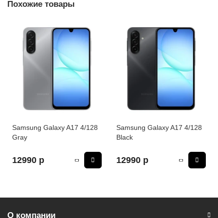
Похожие товары
* - Актуальную стоимость и наличие товара, а также
порядок доставки и оплаты необходимо уточнять у
менеджеров магазина.
** - На момент покупки не предустановлены обязательные
приложения, в том числе единый магазин приложений
(RuStore).
Samsung Galaxy A17 4/128
Samsung Galaxy A17 4/128
Gray
Black
12990 р
12990 р
О компании