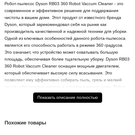
Робот-пылесос Dyson RB03 360 Robot Vaccum Cleaner - это
современное и эффективное решение для поддержания
чистоты в вашем доме. Этот продукт от известного бренда
Dyson, который зарекомендовал себя на рынке как
производитель качественной и надежной техники для уборки.
Одной из ключевых особенностей данного робота-пылесоса
является его способность работать в режиме 360 градусов.
Это означает, что устройство может охватывать большую
площадь, обеспечивая более тщательную уборку. Dyson RB03
360 Robot Vaccum Cleaner оснащен мощным двигателем,
который обеспечивает высокую силу всасывания. Это
позволяет ему эффективно собирать пыль, грязь и мелкий
мусор, обеспечивая чистоту и порядок в вашем доме. Робот-
пылесос оснащен системой навигации, которая позволяет ему
Показать описание полностью
ориентироваться в пространстве и находить наиболее
оптимальные маршруты для уборки. Это обеспечивает
равномерное распределение нагрузки и более эффективную
уборку. Устройство оснащено функцией распознавания
Похожие товары
ковров, что позволяет ему автоматически регулировать