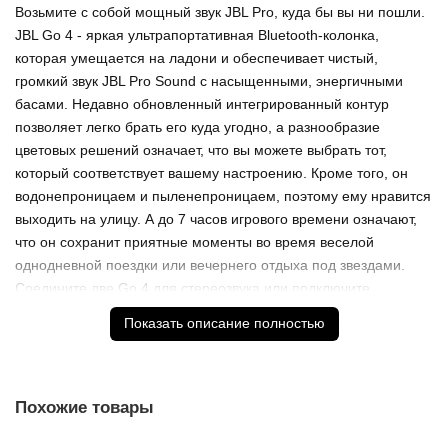
Возьмите с собой мощный звук JBL Pro, куда бы вы ни пошли.
JBL Go 4 - яркая ультрапортативная Bluetooth-колонка,
которая умещается на ладони и обеспечивает чистый,
громкий звук JBL Pro Sound с насыщенными, энергичными
басами. Недавно обновленный интегрированный контур
позволяет легко брать его куда угодно, а разнообразие
цветовых решений означает, что вы можете выбрать тот,
который соответствует вашему настроению. Кроме того, он
водонепроницаем и пыленепроницаем, поэтому ему нравится
выходить на улицу. А до 7 часов игрового времени означают,
что он сохранит приятные моменты во время веселой
однодневной поездки или вечернего отдыха под звездами.
Соедините две Go 4 для стереозвука или подключите
несколько динамиков JBL с поддержкой Auracast по
Показать описание полностью
беспроводной сети, чтобы получить еще более громкий звук.
Включите его и позвольте музыке перенести вас куда угодно.
Похожие товары