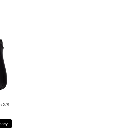
s X/S
росу