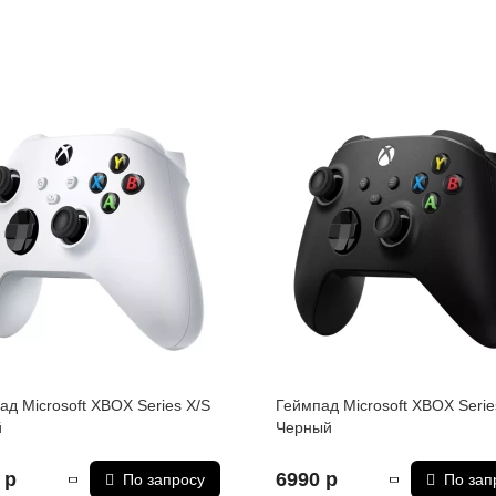
ад Microsoft XBOX Series X/S
Геймпад Microsoft XBOX Serie
й
Черный
 р
6990 р
По запросу
По зап