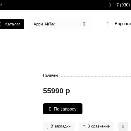
и
+7 (930)
г. Вороне
Каталог
Наличие
55990 р
По запросу
В закладки
В сравнение