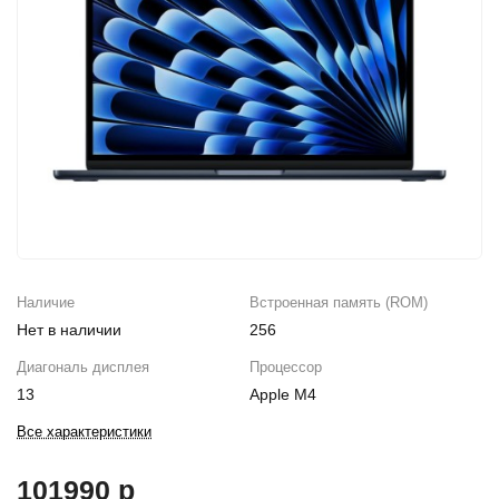
iPhone 16e
iPad Pro 13 M4 (2024)
iMac
Galaxy Z Flip 7
Все категории (12)
Все категории (9)
Mac Studio
Все категории (17)
AppleTV
Mac Mini
AirTag
Наличие
Встроенная память (ROM)
HomePod
Нет в наличии
256
Диагональ дисплея
Процессор
13
Apple M4
Все характеристики
101990 р