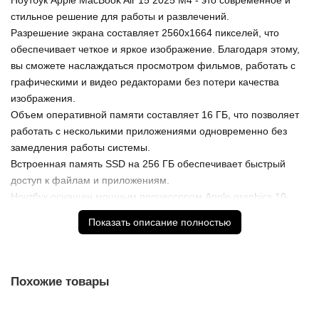
Ноутбук Apple MacBook Air 15 2025 M4 - это современное и
стильное решение для работы и развлечений.
Разрешение экрана составляет 2560x1664 пикселей, что
обеспечивает четкое и яркое изображение. Благодаря этому,
вы сможете наслаждаться просмотром фильмов, работать с
графическими и видео редакторами без потери качества
изображения.
Объем оперативной памяти составляет 16 ГБ, что позволяет
работать с несколькими приложениями одновременно без
замедления работы системы.
Встроенная память SSD на 256 ГБ обеспечивает быстрый
доступ к файлам и приложениям.
Ноутбук оснащен мощным процессором Apple graphics 10-
core, который обеспечивает высокую производительность и
Показать описание полностью
быструю обработку данных.
Модель Midnight (MW133) выполнена в классическом черном
цвете, который подойдет для любого стиля и образа.
В целом, ноутбук Apple MacBook Air 15 2025 M4 - это
Похожие товары
надежный и функциональный помощник для работы и
развлечений, который сочетает в себе стиль,