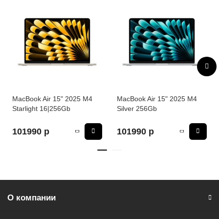
производительность и качество.
The Future is here!
* - Актуальную стоимость и наличие товара, а также
порядок доставки и оплаты необходимо уточнять у
менеджеров магазина.
MacBook Air 15" 2025 M4
MacBook Air 15" 2025 M4
Starlight 16|256Gb
Silver 256Gb
101990 р
101990 р
О компании