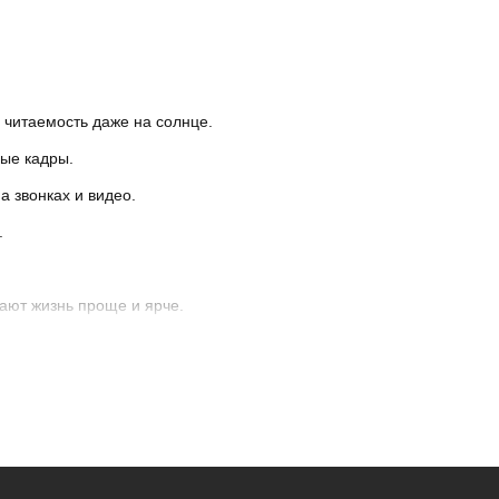
я читаемость даже на солнце.
ые кадры.
а звонках и видео.
.
ают жизнь проще и ярче.
джеров магазина.
ий (RuStore)