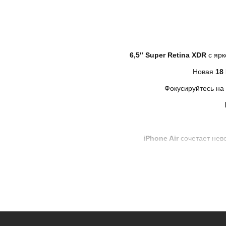
6,5″ Super Retina XDR
с ярк
Новая
18
Фокусируйтесь на 
iPhone Air
сочетает нев
* - Актуальную стоимость и наличие товара, а 
** - На момент покупки не предустановлены об