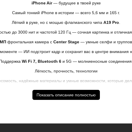
iPhone Air
— будущее в твоей руке
Самый тонкий iPhone в истории — всего 5,6 мм и 165 г.
Лёгкий в руке, но с мощью флагманского чипа
A19 Pro
.
остью до 3000 нит и частотой 120 Гц — сочная картинка и отлична
 МП
фронтальная камера с
Center Stage
— умные селфи и группов
моменте — ИИ подстроит кадр и сохранит вас в центре внимания н
Поддержка
Wi Fi 7, Bluetooth 6
и 5G — молниеносные соединения
Лёгкость, прочность, технологии
есомость, надёжные материалы и умные возможности, которые дел
Показать описание полностью
также порядок доставки и оплаты необходимо уточнять у мене
язательные приложения, в том числе единый магазин приложен