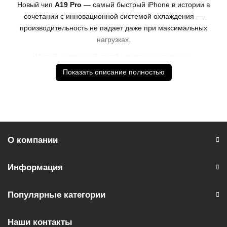
Новый чип
A19 Pro
— самый быстрый iPhone в истории в
сочетании с инновационной системой охлаждения —
производительность не падает даже при максимальных
нагрузках.
Новый внутренний дизайн позволил увеличить
батарею.
iPhone 17 Pro Max
работает на
4
часа дольше,
Показать описание полностью
чем
iPhone 15 Pro Max
.
Больше, чем смартфон
iPhone 17 Pro Max
— это стиль, эмоции и технологии
будущего, уместившиеся в вашей ладони.
О компании
* - Актуальную стоимость и наличие товара, а также
порядок доставки и оплаты необходимо уточнять у
менеджеров магазина.
Информация
** - На момент покупки не предустановлены обязательные
приложения, в том числе единый магазин приложений
Популярные категории
(RuStore)
Наши контакты