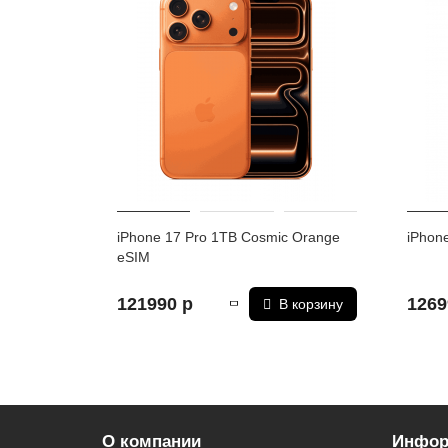
Количество основных (тыловых) камер 3
Основные (тыловые) камеры:
48, 48 и 48
Функции камеры:
Широкоугольная, f/1.78, 24 мм, 1/1
Телефото, 48 МП, f/2.8, 100 мм, 1/2.55", 0.7µm, фаз
гибридный автофокус , Сверхширокоугольная, 48 МП,
Фотовспышка: тыльная
Разрешение фронтальной камеры: 18 МП
Макс. разрешение видео: 3840x2160
Макс. частота кадров видео: 240 к/с
Частота кадров при записи видео Full HD: 240 к/c
iPhone 17 Pro 1TB Cosmic Orange
iPhone
Частота кадров при записи видео 4K: 60 к/c
eSIM
Связь
121990 р
1269
В корзину
Стандарт связи: 2G, 3G, 4G LTE,
Gigabit Class LTE,
Беспроводные интерфейсы: Bluetooth, NFC, Wi-Fi
Стандарт Wi-Fi: 4 (802.11n), 5 (802.11ac), 6 (802.11a
Стандарт Bluetooth: 6.0
Геопозиционирование: A-GPS, BeiDou, GPS, Galile
О компании
Инфор