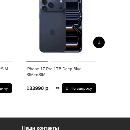
я sensor-shift; телефото, 12 мп, 48 mm, f/1.78 ,
 8x оптический зум; телефото, 12 мп, 200 mm, f/2.8,
с
eSIM
iPhone 17 Pro 1TB Deep Blue
iPhone 17
SIM+eSIM
133990 р
134990 
зину
По запросу
Наши контакты