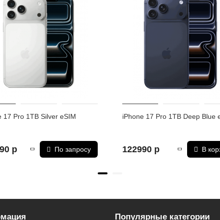
.28", 1.22µm, фазовый автофокус dual pixel, оптическая стабилизаци
овый автофокус dual pixel, оптическая стабилизация 3D sensor‑shift,
 f/2.2, 13 мм, угол обзора 120°, 1/2.55", 0.7µm, фазовый автофоку
 17 Pro 1TB Silver eSIM
iPhone 17 Pro 1TB Deep Blue 
90 р
122990 р
По запросу
В кор
5G
x)
7 (802.11be) with 2x2 MIMO
o, QZSS, ГЛОНАСС
мация
Популярные категории