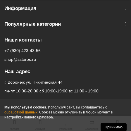
Макс. частота кадров видео: 240 к/с
Информация
Частота кадров при записи видео Full HD: 240 к/c
Частота кадров при записи видео 4K: 60 к/c
Популярные категории
Связь
Стандарт связи: 2G, 3G, 4G LTE,
Gigabit Class LTE,
5G
Наши контакты
Беспроводные интерфейсы: Bluetooth, NFC, Wi-Fi
Стандарт Wi-Fi: 4 (802.11n), 5 (802.11ac), 6 (802.11ax)
+7 (930) 423-43-56
Стандарт Bluetooth: 5.3
shop@sstores.ru
Геопозиционирование: A-GPS, BeiDou, GPS, Galileo, QZSS,
ГЛОНАСС
Наш адрес
г. Воронеж ул. Никитинская 44
Память и процессор
пн-пт 10:00-20:00 сб 10:00-19:00 вс 11:00 - 19:00
Процессор:
Apple A18
Количество ядер процессора: 6
Оперативая память: 8 ГБ
Мы используем cookies.
Используя сайт, вы соглашаетесь с
обработкой данных
. Cookies можно отключить в любой момент в
настройках вашего браузера.
Питание
Тип аккумулятора: Li-Ion
Принимаю
Каталог
Аккаунт
Избранное
Сравнение
Корзина