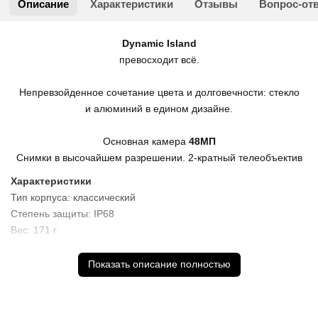
Описание
Характеристики
Отзывы
Вопрос-от
Dynamic Island
превосходит всё.
Непревзойденное сочетание цвета и долговечности: стекло
и алюминий в едином дизайне.
Основная камера
48МП
Снимки в высочайшем разрешении. 2-кратный телеобъектив
Характеристики
Тип корпуса: классический
Степень защиты: IP68
Вес: 171 г
Размеры (ШxВxТ): 71.6x147.6x7.8 мм
Показать описание полностью
Дисплей
Дисплей: 6.1" (2556x1179), OLED
Число пикселей на дюйм (PPI): 460