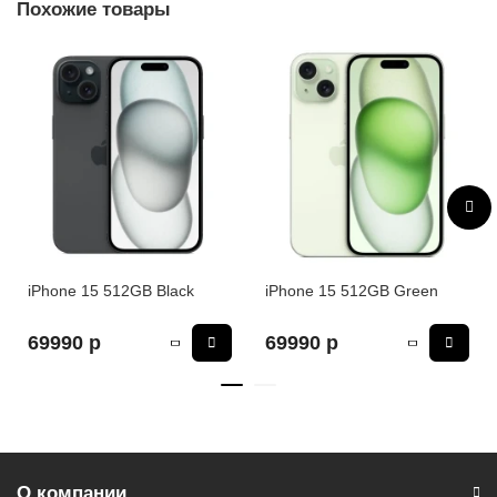
Похожие товары
Камера
Количество основных (тыловых) камер: 2
Основные (тыловые) камеры: 48+12 Мп
Функции камеры: автофокусировка, оптическая стабилизация
изображения, основная камера, фронтальная камера
Фотовспышка: тыльная
Разрешение фронтальной камеры: 12 МП
Макс. разрешение видео: 3840x2160
Макс. частота кадров видео: 240 к/с
Частота кадров при записи видео Full HD: 240 к/c
iPhone 15 512GB Black
iPhone 15 512GB Green
Частота кадров при записи видео 4K: 60 к/c
69990 р
69990 р
Связь
Стандарт связи: 2G, 3G, 4G LTE, 5G
Беспроводные интерфейсы: Bluetooth, NFC, Wi-Fi
Стандарт Wi-Fi: 4 (802.11n), 5 (802.11ac), 6 (802.11ax)
Стандарт Bluetooth: 5.3
Геопозиционирование: A-GPS, BeiDou, GPS, Galileo, QZSS,
О компании