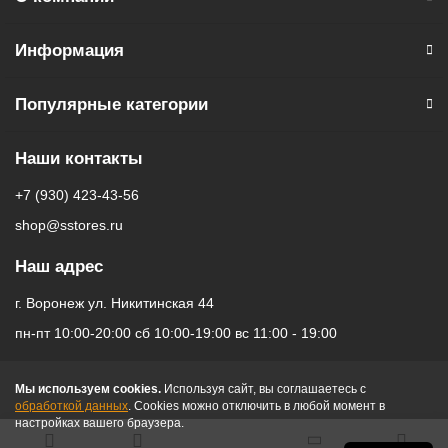
ГЛОНАСС
Информация
Память и процессор
Процессор: Apple A16 Bionic
Популярные категории
Количество ядер процессора: 6
Оперативая память: 6 ГБ
Наши контакты
Питание
+7 (930) 423-43-56
Тип аккумулятора: Li-Ion
shop@sstores.ru
Аккумулятор: несъемный
Емкость аккумулятора: 3877 мА*ч
Наш адрес
Тип разъема для зарядки: USB-C
г. Воронеж ул. Никитинская 44
Функции зарядки: беспроводная зарядка, быстрая зарядка
пн-пт 10:00-20:00 сб 10:00-19:00 вс 11:00 - 19:00
Другое
Особенности: поддержка Dolby Vision, поддержка аксессуаров
Мы используем cookies.
Используя сайт, вы соглашаетесь с
и устройств беспроводной зарядки MagSafe, технология Dolby
обработкой данных
. Cookies можно отключить в любой момент в
Atmos, функция Dynamic Island, функция точного определения
настройках вашего браузера.
местоположения iBeacon