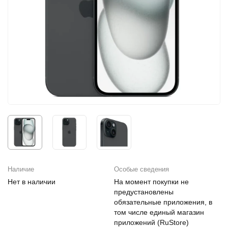
iPhone 16e
iPad Pro 13 M4 (2024)
iMac
Galaxy Z Flip 7
Все категории (12)
Все категории (9)
Mac Studio
Все категории (17)
AppleTV
Mac Mini
AirTag
HomePod
Наличие
Особые сведения
Нет в наличии
На момент покупки не
предустановлены
обязательные приложения, в
том числе единый магазин
приложений (RuStore)