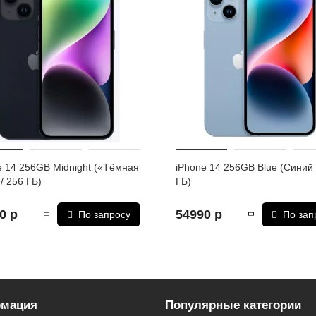
, ГЛОНАСС
e 14 256GB Midnight («Тёмная
iPhone 14 256GB Blue (Синий 
/ 256 ГБ)
ГБ)
0 р
54990 р
По запросу
По зап
мация
Популярные категории