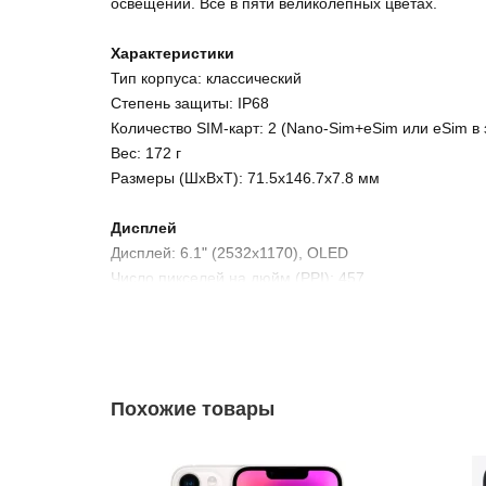
освещении. Всё в пяти великолепных цветах.
Характеристики
Тип корпуса: классический
Степень защиты: IP68
Количество SIM-карт: 2 (Nano-Sim+eSim или eSim в 
Вес: 172 г
Размеры (ШxВxТ): 71.5x146.7x7.8 мм
Дисплей
Дисплей: 6.1" (2532x1170), OLED
Число пикселей на дюйм (PPI): 457
Камера
Количество основных (тыловых) камер: 2
Основные (тыловые) камеры: 12 МП F/1.50, сверхш
Функции камеры: автофокусировка, оптическая ста
Похожие товары
Фотовспышка: тыльная
Разрешение фронтальной камеры: 12 МП
Макс. разрешение видео: 3840x2160