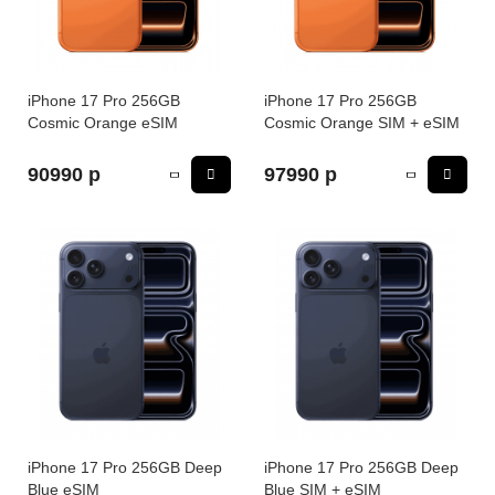
iPhone 16e
iPad Pro 13 M4 (2024)
iMac
Galaxy Z Flip 7
Все категории (12)
Все категории (9)
Mac Studio
Все категории (17)
iPhone 17 Pro 256GB
iPhone 17 Pro 256GB
Cosmic Orange eSIM
Cosmic Orange SIM + eSIM
AppleTV
90990 р
97990 р
Mac Mini
AirTag
HomePod
iPhone 17 Pro 256GB Deep
iPhone 17 Pro 256GB Deep
Blue eSIM
Blue SIM + eSIM