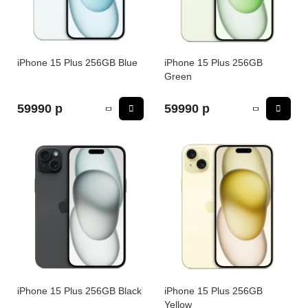
iPhone 16e
iPad Pro 13 M4 (2024)
iMac
Galaxy Z Flip 7
Все категории (12)
Все категории (9)
Mac Studio
Все категории (17)
iPhone 15 Plus 256GB Blue
iPhone 15 Plus 256GB
Green
AppleTV
59990 р
59990 р
Mac Mini
AirTag
HomePod
iPhone 15 Plus 256GB Black
iPhone 15 Plus 256GB
Yellow