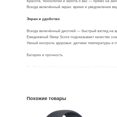
Красота, технологии и забота о вас — прямо на зап
Всегда включённый экран: время и уведомления вид
Экран и удобство
Всегда включённый дисплей — быстрый взгляд на 
Ежедневный Sleep Score подсказывает качество сна 
Умный контроль здоровья: датчики температуры и пу
Батарея и прочность
До 18 часов работы на одном заряде, сверхбыстрая 
Экран в 4 раза устойчивее к трещинам — меньше п
Производительность и управление
Мощный чип S10 обеспечивает сверхбыструю работу
Похожие товары
Поддержка Siri без интернета — быстрее и удобнее
* - Актуальную стоимость и наличие товара, а 