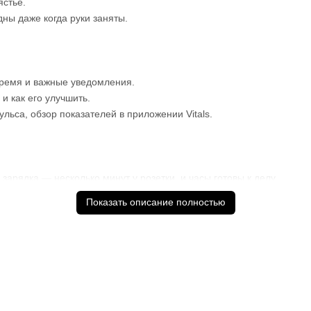
ястье.
ны даже когда руки заняты.
время и важные уведомления.
и как его улучшить.
льса, обзор показателей в приложении Vitals.
зарядка — несколько минут у розетки, и часы готовы к делу.
ереживаний о случайных ударах и падениях.
Показать описание полностью
 и новые жесты: двойное касание, поворот запястья.
 для ежедневных задач.
также порядок доставки и оплаты необходимо уточнять у мене