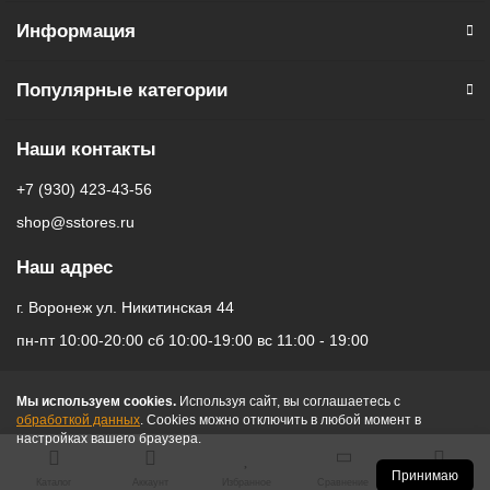
показывает собеседников в реальную величину, и когда
Информация
к встрече присоединяются новые участники — все они будто
находятся на расстоянии вытянутой руки.
Популярные категории
Самое амбициозное устройство когда-либо
созданное Apple
Наши контакты
Apple Vision Pro — результат десятилетий опыта разработки
+7 (930) 423-43-56
высокопроизводительных мобильных и носимых устройств,
который воплотился в самом амбициозном продукте компании
shop@sstores.ru
Apple. Он объединяет передовые технологии в компактном
Наш адрес
формате и позволяет получать удивительные ощущения
снова и снова.
г. Воронеж ул. Никитинская 44
Работает на особенной операционной системе
пн-пт 10:00-20:00 сб 10:00-19:00 вс 11:00 - 19:00
Для предоставления пользователям уникального
пространственного опыта Apple создала особенную
Мы используем cookies.
Используя сайт, вы соглашаетесь с
обработкой данных
. Cookies можно отключить в любой момент в
операционную систему visionOS. Она построена на базе
настройках вашего браузера.
macOS, iOS и iPadOS, и управляется с помощью глаз, рук
и голоса. Взаимодействие настолько интуитивное и понятное,
Принимаю
Каталог
Аккаунт
Избранное
Сравнение
Корзина