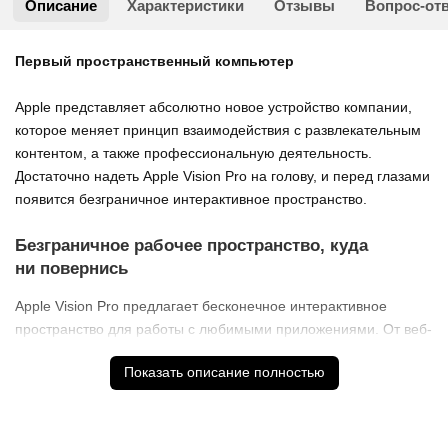
Описание
Характеристики
Отзывы
Вопрос-от
Первый пространственный компьютер
Apple представляет абсолютно новое устройство компании,
которое меняет принцип взаимодействия с развлекательным
контентом, а также профессиональную деятельность.
Достаточно надеть Apple Vision Pro на голову, и перед глазами
появится безграничное интерактивное пространство.
Безграничное рабочее пространство, куда
ни повернись
Apple Vision Pro предлагает бесконечное интерактивное
пространство для работы с любимыми приложениями. От веб-
страниц в Safari до записей в Заметках или диалогов
Показать описание полностью
в Сообщениях — располагайте все окна в любых местах
вокруг себя и масштабируйте до любого размера,
не отвлекаясь от реального мира.