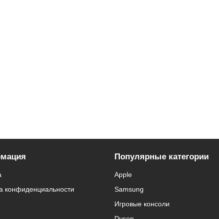
мация
Популярные категории
а
Apple
а конфиденциальности
Samsung
Игровые консоли
Dyson